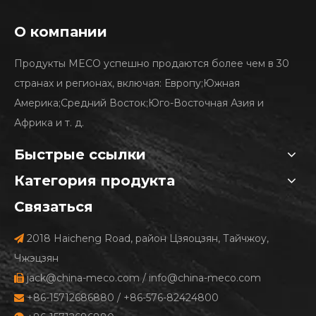
О компании
Продукты MECO успешно продаются более чем в 30
странах и регионах, включая: Европу;Южная
Америка;Средний Восток;Юго-Восточная Азия и
Африка и т. д.
Быстрые ссылки
Категория продукта
Связаться
2018 Haicheng Road, район Цзяоцзян, Тайчжоу,

Чжэцзян
jack@china-meco.com
/
info@china-meco.com

+86-15712686880 / +86-576-82424800
