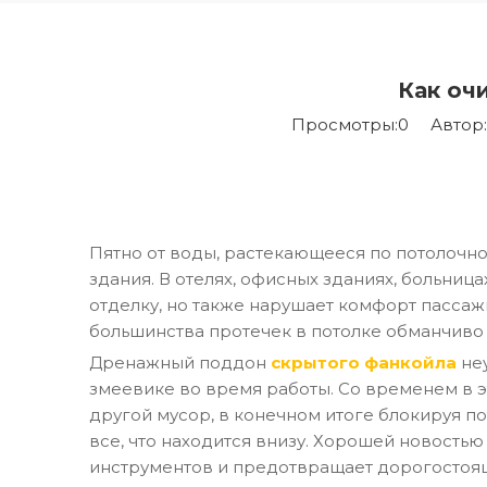
Как оч
Просмотры:
0
Автор:P
Пятно от воды, растекающееся по потолочн
здания. В отелях, офисных зданиях, больни
отделку, но также нарушает комфорт пасса
большинства протечек в потолке обманчиво 
Дренажный поддон
скрытого фанкойла
не
змеевике во время работы. Со временем в э
другой мусор, в конечном итоге блокируя по
все, что находится внизу. Хорошей новостью
инструментов и предотвращает дорогостоящ