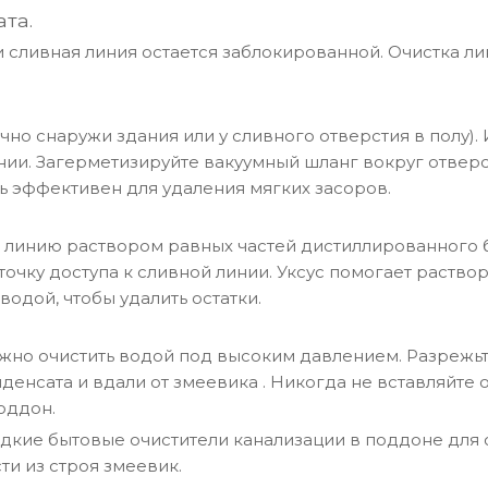
та.
 сливная линия остается заблокированной. Очистка ли
чно снаружи здания или у сливного отверстия в полу).
инии. Загерметизируйте вакуумный шланг вокруг отвер
ь эффективен для удаления мягких засоров.
линию раствором равных частей дистиллированного бе
чку доступа к сливной линии. Уксус помогает раство
водой, чтобы удалить остатки.
ожно очистить водой под высоким давлением. Разрежьт
денсата и вдали от змеевика
. Никогда не вставляйте
оддон.
дкие бытовые очистители канализации в поддоне для 
ти из строя змеевик
.