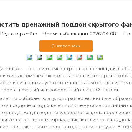
истить дренажный поддон скрытого фа
едактор сайта Время публикации: 2026-04-08 Про
Запрос цены
ой плитке, — одно из самых страшных зрелищ для любо
цах и жилых комплексах вода, капающая из скрытого ф
жиров и сигнализирует о потенциальном отказе систе
проста: грязный или засоренный сливной поддон.
устанно собирает влагу, которая естественным образ
том поддоне и подключенной к нему сливной линии ск
ток воды. Когда воде некуда деваться, она переливает
 является то, что регулярная очистка сливного поддона
ие повреждения еще до того, как они начнутся. В это