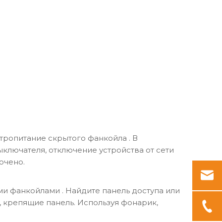
ктропитание скрытого фанкойла
. В
ыключателя, отключение устройства от сети
ючено.
ыми фанкойлами
. Найдите панель доступа или
, крепящие панель. Используя фонарик,