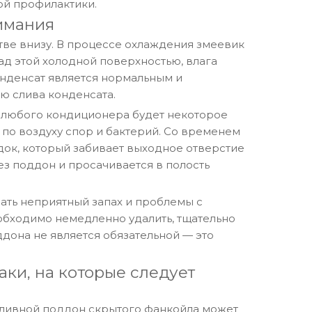
ой профилактики.
имания
стве внизу. В процессе охлаждения змеевик
д этой холодной поверхностью, влага
онденсат является нормальным и
ю слива конденсата.
х любого кондиционера будет некоторое
 по воздуху спор и бактерий. Со временем
док, который забивает выходное отверстие
ез поддон и просачивается в полость
вать неприятный запах и проблемы с
еобходимо немедленно удалить, тщательно
дона не является обязательной — это
ки, на которые следует
 сливной поддон скрытого фанкойла может