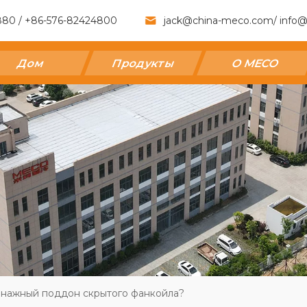
880 / +86-576-82424800
jack@china-meco.com
/
info@
Дом
Продукты
О MECO
енажный поддон скрытого фанкойла?