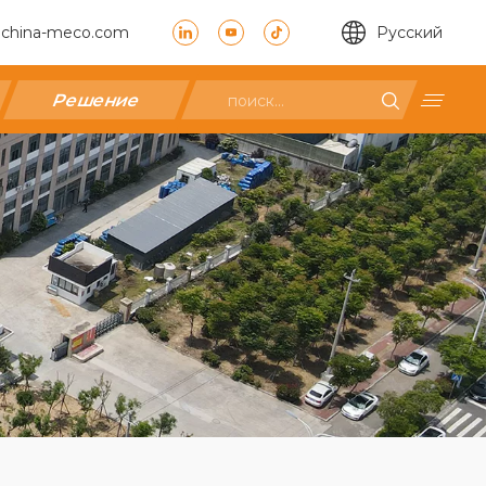
china-meco.com
Pусский
Решение