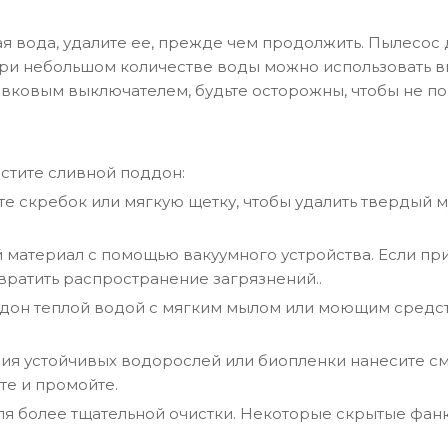
ая вода, удалите ее, прежде чем продолжить. Пылесос
При небольшом количестве воды можно использовать 
ковым выключателем, будьте осторожны, чтобы не по
стите сливной поддон:
е скребок или мягкую щетку, чтобы удалить твердый м
материал с помощью вакуумного устройства. Если при
вратить распространение загрязнений.
.
дон теплой водой с мягким мылом или моющим средст
ния устойчивых водорослей или биопленки нанесите см
ите и промойте.
для более тщательной очистки. Некоторые скрытые фан