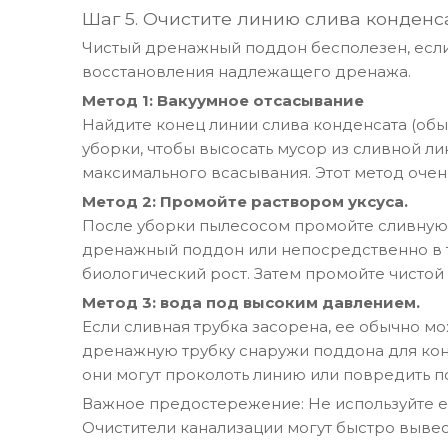
Шаг 5. Очистите линию слива конденса
Чистый дренажный поддон бесполезен, если
восстановления надлежащего дренажа.
Метод 1: Вакуумное отсасывание
Найдите конец линии слива конденсата (обы
уборки, чтобы высосать мусор из сливной л
максимального всасывания. Этот метод очен
Метод 2: Промойте раствором уксуса.
После уборки пылесосом промойте сливную 
дренажный поддон или непосредственно в то
биологический рост. Затем промойте чистой 
Метод 3: вода под высоким давлением.
Если сливная трубка засорена, ее обычно м
дренажную трубку снаружи поддона для кон
они могут проколоть линию или повредить п
Важное предостережение: Не используйте е
Очистители канализации могут быстро вывес