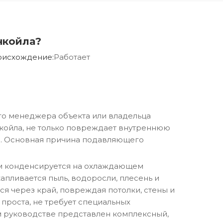
нкойла?
исхождение:
Работает
го менеджера объекта или владельца
анкойла, не только повреждает внутреннюю
мы. Основная причина подавляющего
ом конденсируется на охлаждающем
апливается пыль, водоросли, плесень и
ся через край, повреждая потолки, стены и
 проста, не требует специальных
м руководстве представлен комплексный,