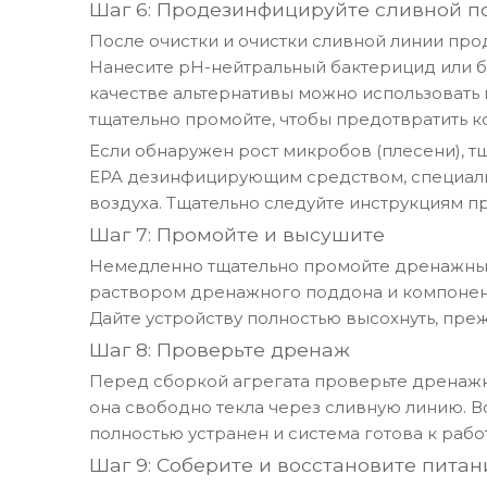
Шаг 6: Продезинфицируйте сливной п
После очистки и очистки сливной линии пр
Нанесите pH-нейтральный бактерицид или б
качестве альтернативы можно использовать м
тщательно промойте, чтобы предотвратить 
Если обнаружен рост микробов (плесени), т
EPA дезинфицирующим средством, специальн
воздуха. Тщательно следуйте инструкциям 
Шаг 7: Промойте и высушите
Немедленно тщательно промойте дренажный
раствором дренажного поддона и компонен
Дайте устройству полностью высохнуть, пре
Шаг 8: Проверьте дренаж
Перед сборкой агрегата проверьте дренажн
она свободно текла через сливную линию. Во
полностью устранен и система готова к рабо
Шаг 9: Соберите и восстановите питан