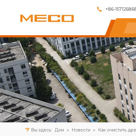
+86-15712686
Вы здесь:
Дом
»
Новости
»
Как очистить др