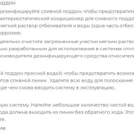
оддон
одезинфицируйте сливной поддон, чтобы предотвратить
актериостатический кондиционер для сливного поддо
ягкий раствор отбеливателя и воды (одна часть отбели
коррозию.
щательно очистите загрязненные участки мягким раст
о разработанным для использования в системах отоп
производителя дезинфицирующего средства относитель
 поддон пресной водой, чтобы предотвратить возм
тов сливной линии
. Удалите всю воду для полоскания
жде чем снова вводить систему в эксплуатацию.
.
ую систему. Налейте небольшое количество чистой во
да должна выходить из линии без обратного хода. Этот
те.
ие