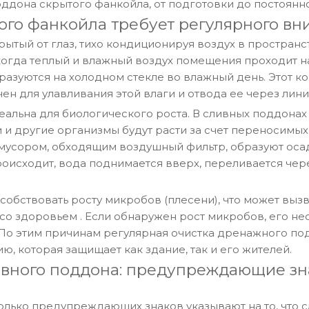
ддона скрытого фанкойла, от подготовки до постоянн
ого фанкойла требует регулярного вн
рытый от глаз, тихо кондиционируя воздух в простран
когда теплый и влажный воздух помещения проходит на
бразуются на холодном стекле во влажный день. Этот к
 для улавливания этой влаги и отвода ее через лини
еальна для биологического роста. В сливных поддона
 и другие организмы будут расти за счет переносимых
 мусором, обходящим воздушный фильтр, образуют оса
роисходит, вода поднимается вверх, переливается чер
собствовать росту микробов (плесени), что может выз
 со здоровьем
. Если обнаружен рост микробов, его н
 По этим причинам регулярная очистка дренажного под
, которая защищает как здание, так и его жителей.
вного поддона: предупреждающие зна
колько предупреждающих знаков указывают на то, что