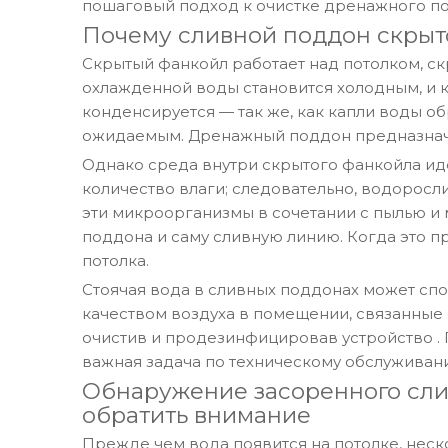
пошаговый подход к очистке дренажного по
Почему сливной поддон скрыт
Скрытый фанкойл работает над потолком, ск
охлажденной воды становится холодным, и 
конденсируется — так же, как капли воды о
ожидаемым. Дренажный поддон предназначен
Однако среда внутри скрытого фанкойла ид
количество влаги; следовательно, водоросли
эти микроорганизмы в сочетании с пылью и
поддона и саму сливную линию. Когда это п
потолка.
Стоячая вода в сливных поддонах может спо
качеством воздуха в помещении, связанные
очистив и продезинфицировав устройство
.
важная задача по техническому обслуживанию
Обнаружение засоренного сли
обратить внимание
Прежде чем вода появится на потолке, нес