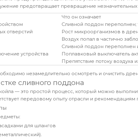
ружение предотвращает превращение незначительных 
Что он означает
тройством
Сливной поддон переполнен;
ых отверстий
Рост микроорганизмов в дре
Воздух попал в частично заб
Сливной поддон переполнен 
ючение устройства
Поплавковый выключатель ак
Препятствие потоку воздуха и
еобходимо незамедлительно осмотреть и очистить дре
стке сливного поддона
ойла — это простой процесс, который можно выполни
тствует передовому опыту отрасли и рекомендациям 
лы
редметы:
насадками для шлангов
еметаллический).