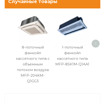
Случайные товары
Ул
н
фа
>
8-поточный
1-поточный
фанкойл
фанкойл
кассетного типа с
кассетного типа
объемным
MFP-85K1M-Q1AA1
потоком воздуха
MFP-204KM-
Q1GG3