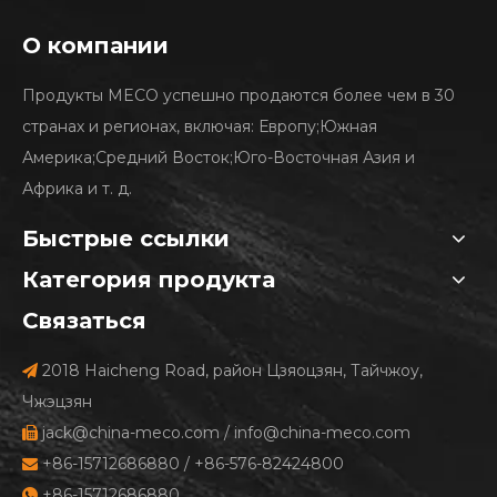
О компании
Продукты MECO успешно продаются более чем в 30
странах и регионах, включая: Европу;Южная
Америка;Средний Восток;Юго-Восточная Азия и
Африка и т. д.
Быстрые ссылки
Категория продукта
Связаться
2018 Haicheng Road, район Цзяоцзян, Тайчжоу,

Чжэцзян
jack@china-meco.com
/
info@china-meco.com

+86-15712686880 / +86-576-82424800

+86-15712686880
