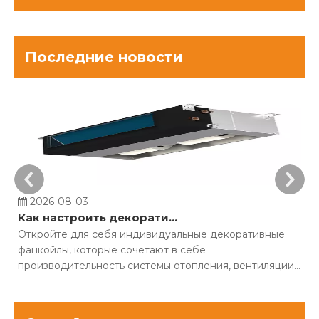
Последние новости
2026-08-03
Как настроить декоративные фанкойлы для строительных проектов?
Откройте для себя индивидуальные декоративные
С
фанкойлы, которые сочетают в себе
ч
производительность системы отопления, вентиляции
о
и кондиционирования воздуха с современным
О
дизайном интерьера. Скройте громоздкое
э
оборудование и оптимизируйте комфорт.