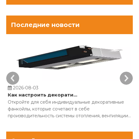
Последние новости
2026-08-03
Как настроить декоративные фанкойлы для строительных проектов?
Откройте для себя индивидуальные декоративные
С
фанкойлы, которые сочетают в себе
ч
производительность системы отопления, вентиляции
о
и кондиционирования воздуха с современным
О
дизайном интерьера. Скройте громоздкое
э
оборудование и оптимизируйте комфорт.