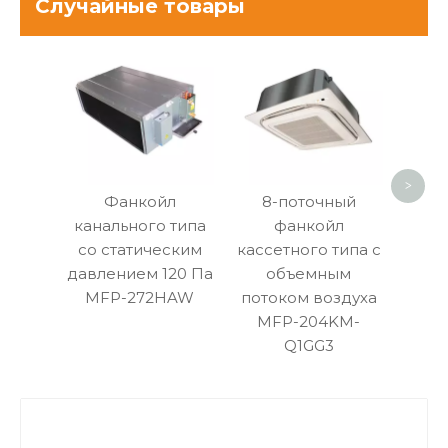
Случайные товары
Ул
н
фа
>
Фанкойл
8-поточный
канального типа
фанкойл
со статическим
кассетного типа с
давлением 120 Па
объемным
MFP-272HAW
потоком воздуха
MFP-204KM-
Q1GG3