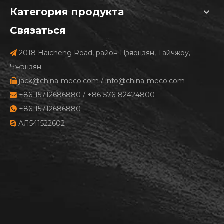
Категория продукта
Связаться
2018 Haicheng Road, район Цзяоцзян, Тайчжоу,

Чжэцзян
jack@china-meco.com
/
info@china-meco.com

+86-15712686880 / +86-576-82424800

+86-15712686880

АЛ541522602
