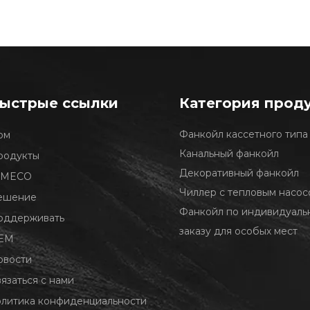
ыстрые ссылки
Категория прод
Фанкойл кассетного типа
ом
Канальный фанкойл
родукты
Декоративный фанкойл
 MECO
Чиллер с тепловым насос
ешение
Фанкойл по индивидуаль
оддерживать
заказу для особых мест
EM
овости
язаться с нами
олитика конфиденциальности