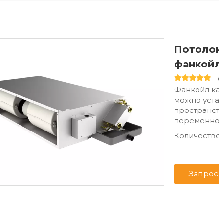
Потолок
фанкойл
Фанкойл ка
можно уста
пространст
переменног
Количество
Запрос