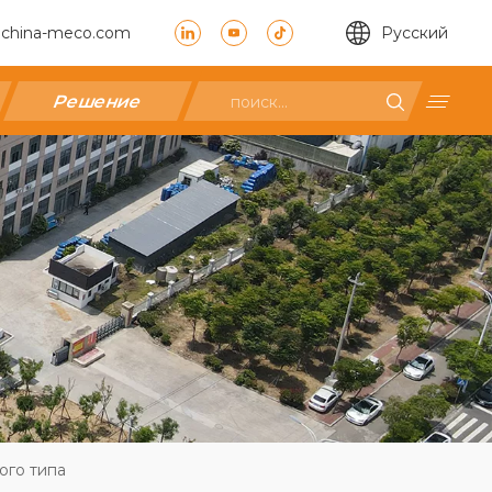
china-meco.com
Pусский
Решение
ого типа