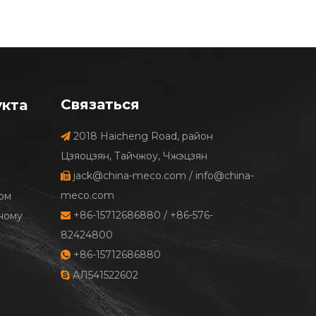
Связаться
укта
2018 Haicheng Road, район

Цзяоцзян, Тайчжоу, Чжэцзян
jack@china-meco.com
/
info@china-

meco.com
ом
+86-15712686880 / +86-576-
ному

82424800
+86-15712686880

АЛ541522602
