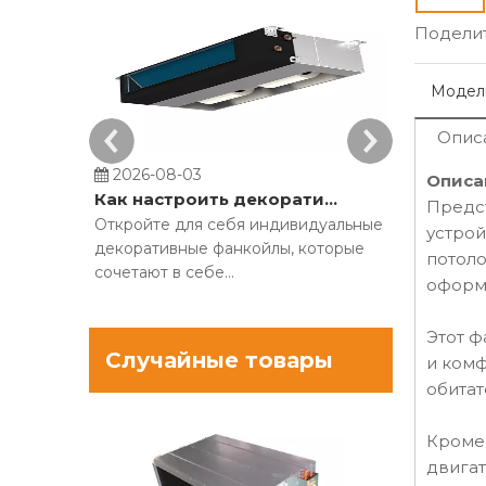
Поделит
Модел
Опис
2026-08-03
2026-07-
Описа
Как настроить декоративные фанкойлы для строительных проектов?
Предст
Откройте для себя индивидуальные
Сравните 
устрой
декоративные фанкойлы, которые
напольные
потоло
сочетают в себе
оптимизир
оформ
производительность системы
системы от
отопления, вентиляции и
кондицион
Этот ф
кондиционирования воздуха с
себя MECO
Случайные товары
и ком
современным дизайном интерьера.
эффективн
обитат
Скройте громоздкое оборудование
охлаждени
Ультрат
и оптимизируйте комфорт.
напольный 
Кроме 
MFP-60
двигат