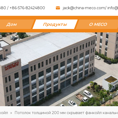
880 / +86-576-82424800
jack@china-meco.com
/
info@
Дом
Продукты
О MECO
койл
»
Потолок толщиной 200 мм скрывает фанкойл канальн