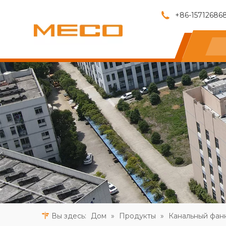
+86-15712686
Вы здесь:
Дом
»
Продукты
»
Канальный фан