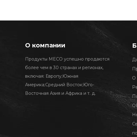
О компании
Б
Продукты MECO успешно продаются
Д
более чем в 30 странах и регионах,
П
включая: Европу;Южная
О
Америка;Средний Восток;Юго-
Р
Восточная Азия и Африка и т. д.
П
O
Н
Св
п