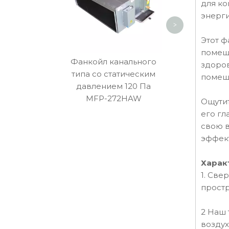
для ко
энерги
>
Этот ф
помещ
Фанкойл канального
здоров
типа со статическим
помещ
давлением 120 Па
MFP-272HAW
Ощутит
его гл
свою в
эффект
Харак
1. Све
простр
2 Наш 
воздух