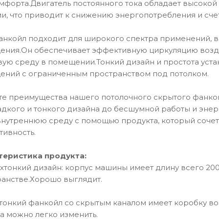
обдувом MFP-170TM-
40CM-B
мфорта.Двигатель постоянного тока обладает высоко
BL
и, что приводит к снижению энергопотребления и сче
анкойл подходит для широкого спектра применений, 
ения.Он обеспечивает эффективную циркуляцию возду
ую среду в помещении.Тонкий дизайн и простота уст
ений с ограниченным пространством под потолком.
е преимущества нашего потолочного скрытого фанкой
адкого и тонкого дизайна до бесшумной работы и эн
нутреннюю среду с помощью продукта, который сочета
ивность.
теристика продукта:
рхтонкий дизайн: корпус машины имеет длину всего 200
анстве.Хорошо выглядит.
тонкий фанкойл со скрытым каналом имеет коробку воз
а можно легко изменить.