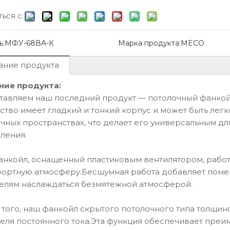
ься с:
ь:
МФУ-68ВА-К
Марка продукта:
MECO
ание продукта
14
2026-07-27
ние продукта:
Высокостенный фанкойл и напольный фанкойл
Каковы преимущества фанкойлов с автоматическим поворотом?
авляем наш последний продукт — потолочный фанкойл
высокие настенные и
Откройте для себя фанкойл с
ство имеет гладкий и тонкий корпус и может быть лег
 фанкойлы, чтобы
автоматическим поворотом MECO
чных пространствах, что делает его универсальным дл
овать конструкцию
Устраните горячие и холодные то
ления.
опления, вентиляции и
с помощью тихого,
ирования. Откройте для
энергоэффективного климат-
анкойл, оснащенный пластиковым вентилятором, работ
 MFP-68BM-C для
контроля с дистанционным
фортную атмосферу.Бесшумная работа добавляет поме
ого и компактного
управлением.
елям наслаждаться безмятежной атмосферой.
я.
онкий
Декоративный
Напольный фан
фанкойл
фанкойл с
для бытово
того, наш фанкойл скрытого потолочного типа толщи
CM-B
вертикальным
использования
еля постоянного тока.Эта функция обеспечивает пре